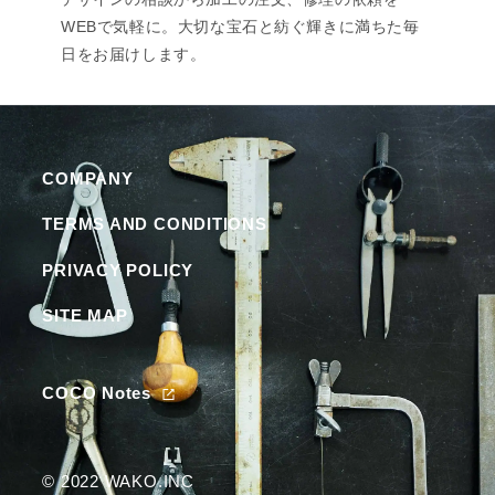
WEBで気軽に。大切な宝石と紡ぐ輝きに満ちた毎
日をお届けします。
COMPANY
TERMS AND CONDITIONS
NEWS
SHOPPING GUIDE
FAQ
COMPANY
PRIVACY POLICY
COCO Notes
SITE MAP
COCO Notes
無料相談
LINEで相談
© 2022 WAKO.INC