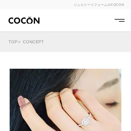
ジュエリーリフォームのCOCON
DESIGNER
GALLERY
TOP
CONCEPT
CONCEPT
SERVICE FLOW
PRICE
よいものを適正価格でわかりやすく
QUALITY
専門家が細やかに柔軟にご対応
SUPPORT
お手入れ・お直しまで万全の心配り